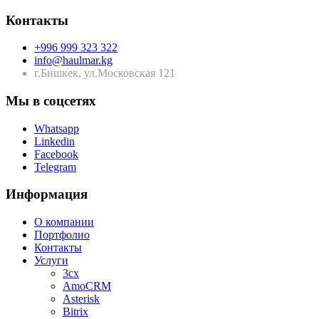
Контакты
+996 999 323 322
info@haulmar.kg
г.Бишкек, ул.Московская 121
Мы в соцсетях
Whatsapp
Linkedin
Facebook
Telegram
Информация
О компании
Портфолио
Контакты
Услуги
3cx
AmoCRM
Asterisk
Bitrix