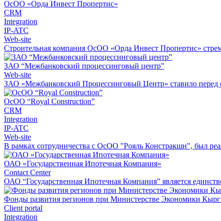
ОсОО «Орда Инвест Пропертис»
CRM
Integration
IP-ATC
Web-site
Строительная компания ОсОО «Орда Инвест Пропертис» стреми
ЗАО “Межбанковский процессинговый центр”
Web-site
ЗАО «Межбанковский Процессинговый Центр» ставило перед со
ОсОО “Royal Construction”
CRM
Integration
IP-ATC
Web-site
В рамках сотрудничества с ОсОО "Рояль Констракшн", был реа
ОАО «Государственная Ипотечная Компания»
Contact Center
ОАО “Государственная Ипотечная Компания” является единств
Фонды развития регионов при Министерстве Экономики Кырг
Client portal
Integration