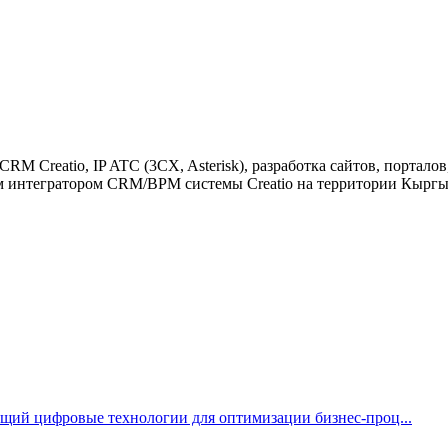
M Creatio, IP ATC (3CX, Asterisk), разработка сайтов, портало
ым интегратором CRM/BPM системы Creatio на территории Кырг
щий цифровые технологии для оптимизации бизнес-проц...