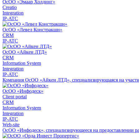
ОсОО «Эмаар Холдинг»
Creatio
Integration
IP-ATC
ОсОО «Левел Констракшн»
CRM
IP-ATC
ОсОО «Айкен ЛТД»
CRM
Information System
Integration
IP-ATC
Компания ОсОО «Айкен ЛТД», специализирующаяся на участии в
ОсОО «Инфодеск»
Client portal
CRM
Information System
Integration
IP-ATC
Web-site
ОсОО «Инфодеск», специализирующееся на предоставлении разр