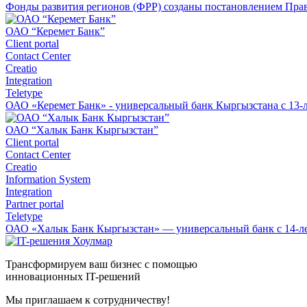
Фонды развития регионов (ФРР) созданы постановлением Правит
ОАО “Керемет Банк”
Client portal
Contact Center
Creatio
Integration
Teletype
ОАО «Керемет Банк» - универсальный банк Кыргызстана с 13-л
ОАО “Халык Банк Кыргызстан”
Client portal
Contact Center
Creatio
Information System
Integration
Partner portal
Teletype
ОАО «Халык Банк Кыргызстан» — универсальный банк с 14-лет
Трансформируем ваш бизнес с помощью
инновационных IT-решений
Мы приглашаем к сотрудничеству!